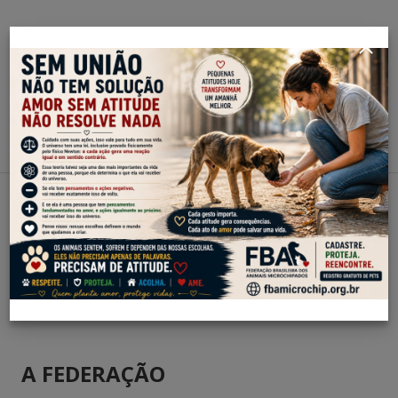
FEDERAÇÃO BRASILEIRA DOS ANIMAIS
1
2
3
4
5
6
A FEDERAÇÃO